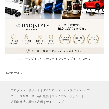
M7112G(2.4G Wireless Laptop Mouse)
Download
K7540G(Wireless AUTO 2.4G Living Compact)
Download
K7560G(Wireless AUTO 2.4G Living Deluxe)
ユニークダイレクト オンラインショップはこちらから
Download
PAGE TOP▲
MK54696G(Wireless AUTO 2.4G Compact)
プロダクト
｜
サポート
｜
ダウンロード
｜
オンラインショップ
｜
Download
ニュースリリース
｜
会社概要
｜
プライバシーポリシー
｜
古物営業法に基づく表示
｜
サイトマップ
MK4744797GR ＆ MK74797GB(Wireless AUTO 2.4G Deluxe)