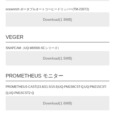
oceanrich ポータブルオートコーヒー
ドリッパー(TM-23072)
Download(1.9MB)
VEGER
SNAPCAM（UQ-W0569-SCシリーズ）
Download(1.5MB)
PROMETHEUS モニター
PROMETHEUS CAST(23.8/21.5/15.6)UQ-PM238CST-Q,UQ-PM215CST-
Q,UQ-PM15CST2-Q
Download(1.6MB)