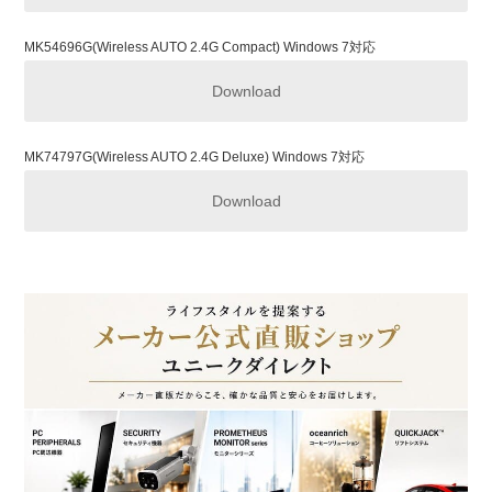
Download
MK54696G(Wireless AUTO 2.4G Compact) Windows 7対応
Download
K082U9(U-Board)
Download
MK74797G(Wireless AUTO 2.4G Deluxe) Windows 7対応
Download
M7131G(青色LED G5 Nano)
Download
M6102(Wired Laser Mouse)
Download
M6131G(2.4G Wireless Laptop Mouse)
Download