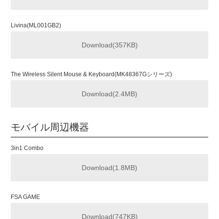
Livina(ML001GB2)
Download(357KB)
The Wireless Silent Mouse & Keyboard(MK48367Gシリーズ)
Download(2.4MB)
モバイル周辺機器
3in1 Combo
Download(1.8MB)
FSA GAME
Download(747KB)