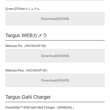
Q-see QTViewマニュアル
Download(502KB)
Targus WEBカメラ
Webcam Pro（AVC041AP-50)
Download(434KB)
Webcam Plus（AVC042AP-50）
Download(455KB)
Targus GaN Charger
PowerElite™ 65W GaN Wall Charger（APA803GL）