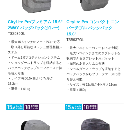
CityLite Proプレミアム 15.6"
Citylite Pro コンパクト コン
2WAY バッグパック(グレー)
バーチブル バックパック
TSS939GL
15.6"
TSB937GL
・最大15.6インチのノートPCに対応
・取り外し可能なメッシュ整理整頓シ
・最大15.6インチのノートPCに対応
ステム
・最大12.9インチまでのタブレットを
・ドーム2.0プロテクションシステム
収納できるタブレット用ポケット
・ショルダーストラップを収納すると
・光沢のあるスリムな形状
バックパックからブリーフケースに持
・ショルダーストラップを収納すると
ち替え可能
バックパックからブリーフケースに持
・サイズ:幅30.5x高さ45.7x厚さ
ち替え可能
15.2cm
・サイズ：幅32x高さ44x厚さ11cm
・重量：1.61kg
・重量：880g