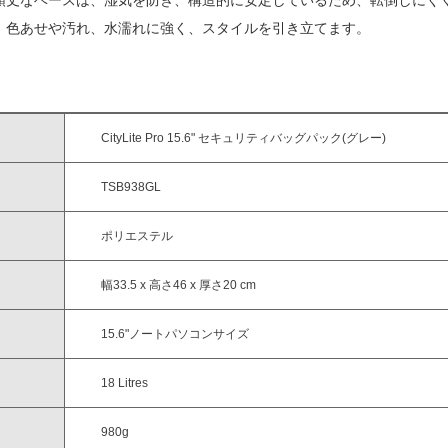
頑丈なベースは、湿気を防ぎ、構造的に安定しているため、転倒しにく
、色あせや汚れ、水濡れに強く、スタイルを引き立てます。
CityLite Pro 15.6" セキュリティバッグパック(グレー)
TSB938GL
ポリエステル
幅33.5 x 高さ46 x 厚さ20 cm
15.6"ノートパソコンサイズ
18 Litres
980g