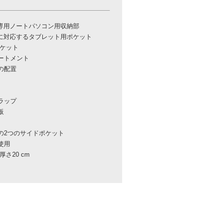
る専用ノートパソコン用収納部
スに対応するタブレット用ポケット
ポケット
ートメント
の配置
ラップ
板
の2つのサイドポケット
使用
 厚さ20 cm