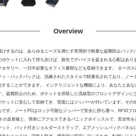
Overview
けするのは、あらゆるニーズを満たす実用的で軽量な盗難防止バックパッ
のポケットに入れて持ち歩けば、旅先でデバイスを盗まれる心配はあり
セサリー、一日中必要なオフィス書類なども収納できます。 ターガスの1
ティ・バックパックは、洗練されたスタイルで軽量化されており、ノー
化することができます。 インテリジェントな機能により、あなたとあな
す。盗難防止のため、ポケットを排除した流線型のフロントデザインに
ポケットに安心して収納でき、背面にはジッパーが付いています。その
です。ノートPCはロック可能なジッパーで安全に持ち運べ、RFIDブ
ントの反射板と、簡単にアクセスできるパニックホイッスルで、安全性を
ケット、パッド付きショルダーストラップ、エアメッシュバックパネル