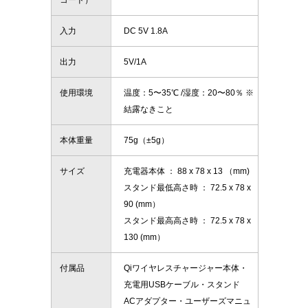
コード）
入力
DC 5V 1.8A
出力
5V/1A
使用環境
温度：5〜35℃ /湿度：20〜80％ ※
結露なきこと
本体重量
75g（±5g）
サイズ
充電器本体 ： 88 x 78 x 13 （mm)
スタンド最低高さ時 ： 72.5 x 78 x
90 (mm）
スタンド最高高さ時 ： 72.5 x 78 x
130 (mm）
付属品
Qiワイヤレスチャージャー本体・
充電用USBケーブル・スタンド
ACアダプター・ユーザーズマニュ