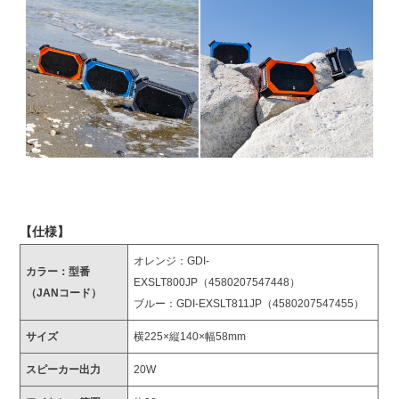
【仕様】
オレンジ：GDI-
カラー：型番
EXSLT800JP（4580207547448）
（JANコード）
ブルー：GDI-EXSLT811JP（4580207547455）
サイズ
横225×縦140×幅58mm
スピーカー出力
20W