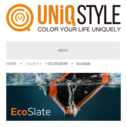
MENU
HOME
>
プロダクト
> ECOXGEAR > EcoSlate