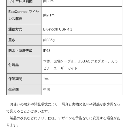
ワイヤレス範囲
約30m
EcoConnectワイヤ
約9.1m
レス範囲
通信方式
Bluetooth CSR 4.1
重さ
約835g
防水・防塵等級
IP68
本体、充電ケーブル、USB ACアダプター、カラ
付属品
ビナ、ユーザーガイド
保証期間
1年
生産国
中国
・お使いの端末や閲覧環境により、写真と実物の色味や質感が多少異なっ
て見えることがございます。
・製品の改良などにより、仕様、デザインを予告なしに変更する場合があ
ります。