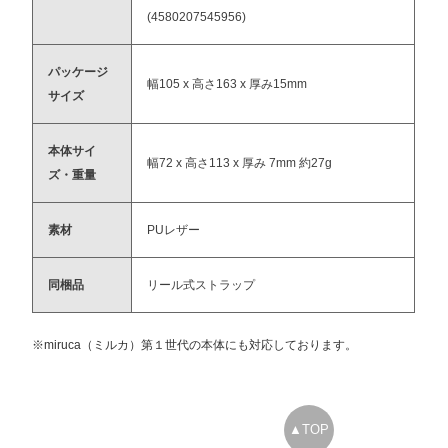
(4580207545956)
パッケージ
幅105 x 高さ163 x 厚み15mm
サイズ
本体サイ
幅72 x 高さ113 x 厚み 7mm 約27g
ズ・重量
素材
PUレザー
同梱品
リール式ストラップ
※miruca（ミルカ）第１世代の本体にも対応しております。
▲TOP