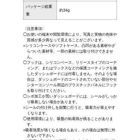
パッケージ総重
約34g
量
〈注意事項〉
◯お使いの端末や閲覧環境により、写真と実物の色味や
質感が多少異なって見えることがございます。
○シリコンケースやソフトケース、凸凹がある素材やざ
らついた素材等、一部の素材には取り付けできませ
ん。
◯フックは、シリコンベース、リリースタイプのコーテ
ィング、またはワックスなどの保護コーティングを施
したダッシュボードには付着しません。そのような場
合は、ダッシュボードのコートされていない部分やセ
ンターコンソール周辺のプラスチックパネルにフック
を取り付けてください。
◯シボ加工が荒いダッシュボードには、シールがしっか
り吸着しない場合があります。
○シールの付け外しを頻繁に行うと、吸着力が衰えやす
くなります。
◯使用環境により、吸盤の粘着痕が残ることがありま
す。
○吸着強度が強くなる場合もあり、その場合は無理に外
さないで下さい。