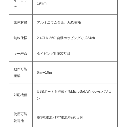
19mm
チ
筺体材質
アルミニウム合金、ABS樹脂
無線仕様
2.4GHz 360°自動ホッピング方式34ch
キー寿命
タイピング約800万回
動作可能
6m〜10m
距離
USBポートを搭載するMicroSoft Windows パソコ
対応機種
ン
使用可能
単3乾電池×1本/電池寿命6ヵ月
乾電池