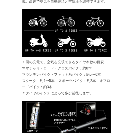
現。高速で空気を自動充填と空気圧を調整できます。
１回の充電で、空気を充填できるタイヤ本数の目安
ママチャリ・ロード・クロスバイク：約8本
マウンテンバイク・ファット系バイク：約5〜6本
スクータ：約4〜5本 スポーツバイク：約2本 オフロ
ードバイク：約3本
＊タイヤのインチによって多少前後します。