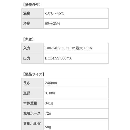
【操作条件】
温度
-10℃〜45℃
湿度
60+/-25%
【充電】
入力
100-240V 50/60Hz 最大0.35A
出力
DC14.5V 500mA
【製品サイズ】
長さ
246mm
直径
31mm
本体重量
341g
充填ホース
72g
専用ホルダ
58g