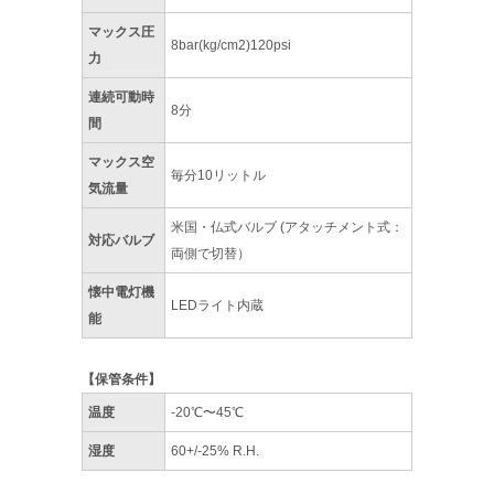
マックス圧
8bar(kg/cm2)120psi
力
連続可動時
8分
間
マックス空
毎分10リットル
気流量
米国・仏式バルブ (アタッチメント式：
対応バルブ
両側で切替）
懐中電灯機
LEDライト内蔵
能
【保管条件】
温度
-20℃〜45℃
湿度
60+/-25% R.H.