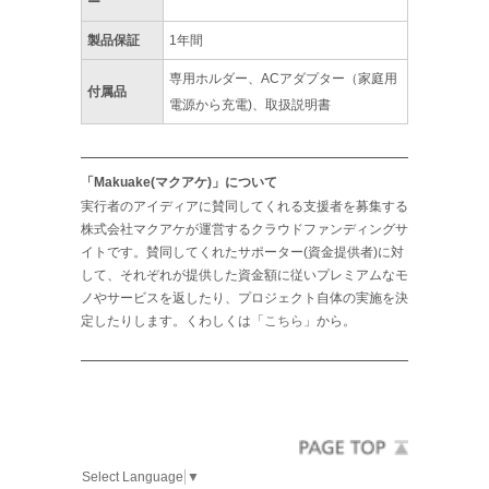
ー
製品保証
1年間
専用ホルダー、ACアダプター（家庭用
付属品
電源から充電)、取扱説明書
「Makuake(マクアケ)」について
実行者のアイディアに賛同してくれる支援者を募集する
株式会社マクアケが運営するクラウドファンディングサ
イトです。賛同してくれたサポーター(資金提供者)に対
して、それぞれが提供した資金額に従いプレミアムなモ
ノやサービスを返したり、プロジェクト自体の実施を決
定したりします。くわしくは「
こちら
」から。
Select Language
▼