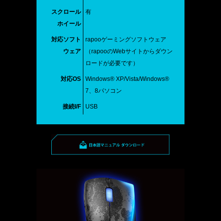
スクロール
有
ホイール
対応ソフト
rapooゲーミングソフトウェア
ウェア
（rapooのWebサイトからダウン
ロードが必要です）
対応OS
Windows® XP/Vista/Windows®
7、8パソコン
接続I/F
USB