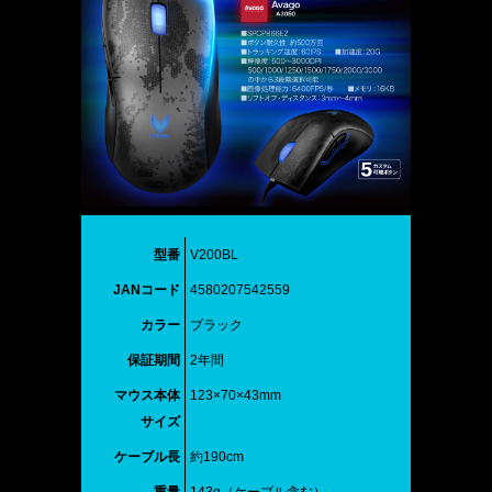
型番
V200BL
JANコード
4580207542559
カラー
ブラック
保証期間
2年間
マウス本体
123×70×43mm
サイズ
ケーブル長
約190cm
重量
143g（ケーブル含む）