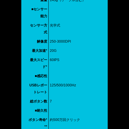
■センサー
能力
センサー方
光学式
式
解像度
250-3000DPI
最大加速*
20G
最大スピー
60IPS
ド*
■感応性
USBレポー
125/500/1000Hz
トレート
総ボタン数
7
■耐久性
ボタン寿命*
約500万回クリック
**