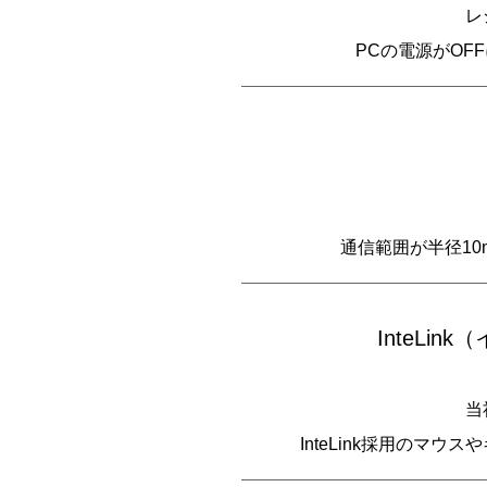
レ
PCの電源がOF
通信範囲が半径1
InteL
当
InteLink採用の