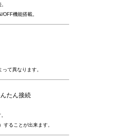
続。
/OFF機能搭載。
よって異なります。
かんたん接続
す。
続）することが出来ます。