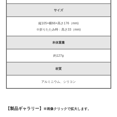
サイズ
縦105×横66×高さ176（mm)
※折りたたみ時：高さ33（mm)
本体重量
約127g
材質
アルミニウム、シリコン
【製品ギャラリー】
※画像クリックで拡大します。